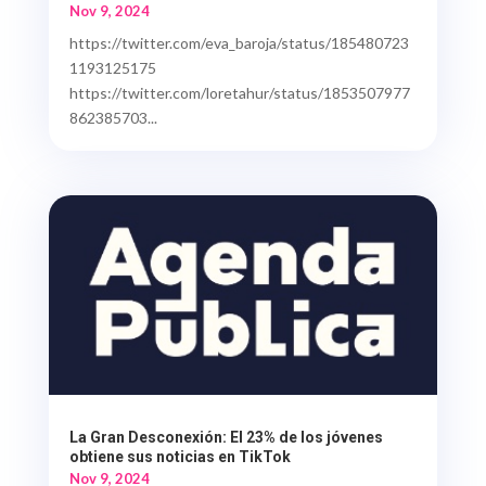
Nov 9, 2024
https://twitter.com/eva_baroja/status/185480723
1193125175
https://twitter.com/loretahur/status/1853507977
862385703...
La Gran Desconexión: El 23% de los jóvenes
obtiene sus noticias en TikTok
Nov 9, 2024