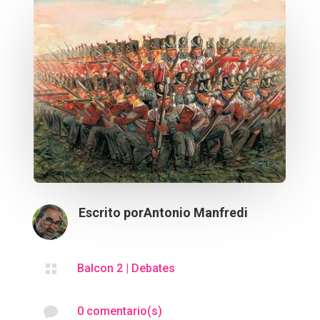
Escrito por
Antonio Manfredi

Balcon 2
|
Debates

0 comentario(s)