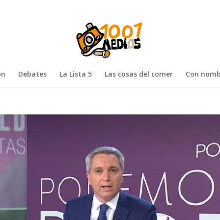
ón
Debates
La Lista 5
Las cosas del comer
Con nomb