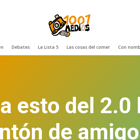
ón
Debates
La Lista 5
Las cosas del comer
Con nomb
 a esto del 2.0
ntón de amigos