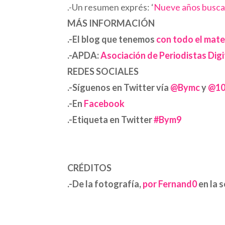
.-Un resumen exprés: ‘
Nueve años busca
MÁS INFORMACIÓN
.-El blog que tenemos
con todo el mater
.-APDA:
Asociación de Periodistas Dig
REDES SOCIALES
.-Síguenos en Twitter vía
@Bymc
y
@10
.-En
Facebook
.-Etiqueta en Twitter
#Bym9
CRÉDITOS
.-De la fotografía,
por
Fernand0
en la 