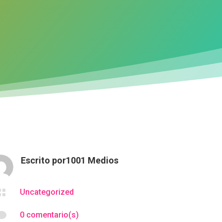
Escrito por
1001 Medios

Uncategorized

0 comentario(s)