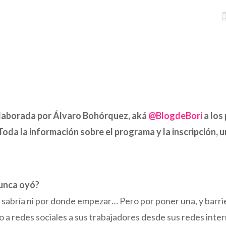
 elaborada por Álvaro Bohórquez, aká
@BlogdeBori
a los
da la información sobre el programa y la inscripción, 
nunca oyó?
sabría ni por donde empezar… Pero por poner una, y barrien
a redes sociales a sus trabajadores desde sus redes interna