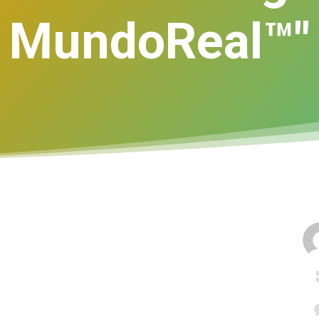
MundoReal™"