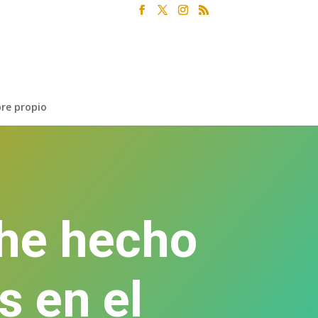
re propio
 he hecho
 en el