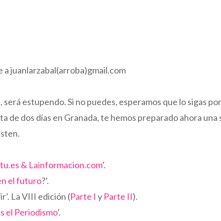
ibe a juanlarzabal(arroba)gmail.com
a, será estupendo. Si no puedes, esperamos que lo sigas po
ita de dos días en Granada, te hemos preparado ahora una 
usten.
.
itu.es & Lainformacion.com
’.
n el futuro
?’.
’. La VIII edición (
Parte I
y
Parte II
).
es el Periodismo
’.