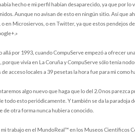
abía hecho e mi perfil habían desaparecido, ya que por lo v
idos. Aunque no avisan de esto en ningún sitio. Así que a
o en Microsiervos, o en Twitter, ya que estos pendejos de
oogle+.»
pero allá por 1993, cuando CompuServe empezó a ofrecer una
n, porque vivía en La Coruña y CompuServe sólo tenía nod
s de acceso locales a 39 pesetas la hora fue para mi como h
ventaremos algo nuevo que haga que lo del 2.0 nos parezca 
 todo esto periódicamente. Y también se da la paradoja de
 de otra forma nunca hubiera conocido.
 mi trabajo en el MundoReal™ en los Museos Científicos C