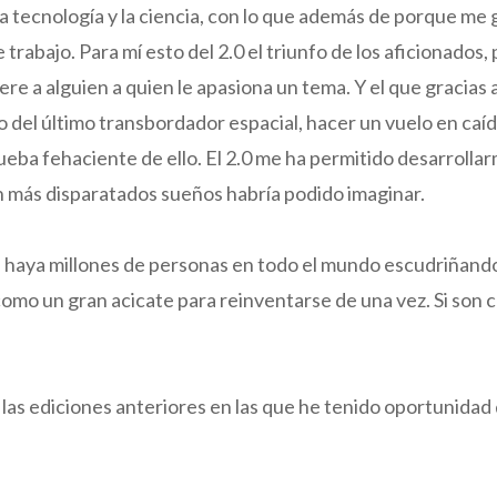
la tecnología y la ciencia, con lo que además de porque me
rabajo. Para mí esto del 2.0 el triunfo de los aficionados, 
iere a alguien a quien le apasiona un tema. Y el que gracias
 del último transbordador espacial, hacer un vuelo en caída 
ueba fehaciente de ello. El 2.0 me ha permitido desarroll
 más disparatados sueños habría podido imaginar.
que haya millones de personas en todo el mundo escudriñando
s como un gran acicate para reinventarse de una vez. Si son
as ediciones anteriores en las que he tenido oportunidad d