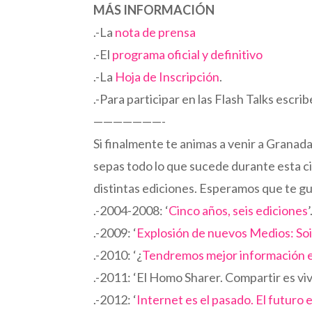
MÁS INFORMACIÓN
.-La
nota de prensa
.-El
programa oficial y definitivo
.-La
Hoja de Inscripción
.
.-Para participar en las Flash Talks escr
———————-
Si finalmente te animas a venir a Granad
sepas todo lo que sucede durante esta c
distintas ediciones. Esperamos que te g
.-2004-2008: ‘
Cinco años, seis ediciones
’
.-2009: ‘
Explosión de nuevos Medios: So
.-2010: ‘¿
Tendremos mejor información e
.-2011: ‘El Homo Sharer. Compartir es vivir
.-2012: ‘
Internet es el pasado. El futuro 