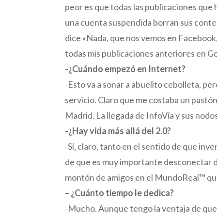
peor es que todas las publicaciones que h
una cuenta suspendida borran sus conten
dice «Nada, que nos vemos en Facebook, 
todas mis publicaciones anteriores en G
-¿Cuándo empezó en Internet?
-Esto va a sonar a abuelito cebolleta, 
servicio. Claro que me costaba un pastó
Madrid. La llegada de InfoVía y sus nodo
-¿Hay vida más allá del 2.0?
-Sí, claro, tanto en el sentido de que in
de que es muy importante desconectar de
montón de amigos en el MundoReal™ que
– ¿Cuánto tiempo le dedica?
-Mucho. Aunque tengo la ventaja de que