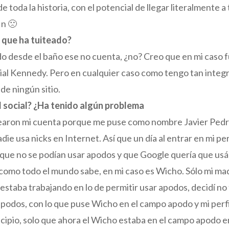
 toda la historia, con el potencial de llegar literalmente 
in 🙁
l que ha tuiteado?
 desde el baño ese no cuenta, ¿no? Creo que en mi caso f
al Kennedy. Pero en cualquier caso como tengo tan integra
de ningún sitio.
d social? ¿Ha tenido algún problema
aron mi cuenta porque me puse como nombre Javier Pedrei
adie usa nicks en Internet. Así que un día al entrar en mi 
rque no se podían usar apodos y que Google quería que us
o todo el mundo sabe, en mi caso es Wicho. Sólo mi madre
taba trabajando en lo de permitir usar apodos, decidí no 
podos, con lo que puse Wicho en el campo apodo y mi perfi
ncipio, solo que ahora el Wicho estaba en el campo apodo en