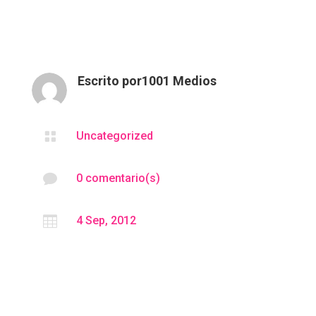
Escrito por
1001 Medios

Uncategorized

0 comentario(s)

4 Sep, 2012