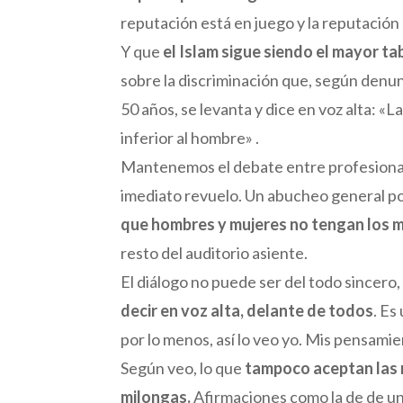
reputación está en juego y la reputación 
Y que
el Islam sigue siendo el mayor ta
sobre la discriminación que, según denunc
50 años, se levanta y dice en voz alta: «La
inferior al hombre» .
Mantenemos el debate entre profesionale
imediato revuelo. Un abucheo general por 
que hombres y mujeres no tengan los 
resto del auditorio asiente.
El diálogo no puede ser del todo sincero,
decir en voz alta, delante de todos
. Es
por lo menos, así lo veo yo. Mis pensami
Según veo, lo que
tampoco aceptan las
milongas.
Afirmaciones como la de de un