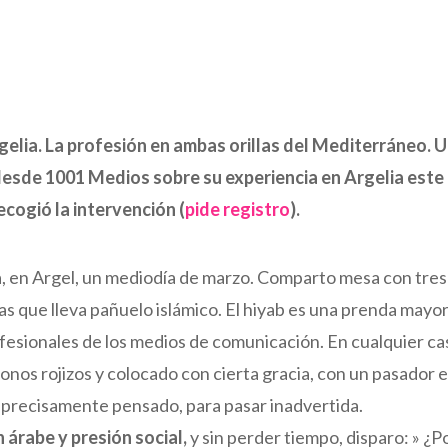
elia. La profesión en ambas orillas del Mediterráneo. U
desde 1001 Medios sobre su experiencia en Argelia este
ecogió la intervención (
pide registro
).
a, en Argel, un mediodía de marzo. Comparto mesa con tres m
s que lleva pañuelo islámico. El hiyab es una prenda mayorit
fesionales de los medios de comunicación. En cualquier ca
nos rojizos y colocado con cierta gracia, con un pasador 
 precisamente pensado, para pasar inadvertida.
 árabe y presión social,
y sin perder tiempo, disparo: » ¿Po