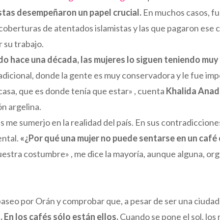
istas desempeñaron un papel crucial.
En muchos casos, fue
us coberturas de atentados islamistas y las que pagaron ese
 su trabajo.
do hace una década, las mujeres lo siguen teniendo muy d
dicional, donde la gente es muy conservadora y le fue impos
 casa, que es donde tenía que estar» , cuenta
Khalida Anad
ón argelina.
 sumerjo en la realidad del país. En sus contradicciones.
ntal.
«¿Por qué una mujer no puede sentarse en un café o
estra costumbre» , me dice la mayoría, aunque alguna, org
aseo por Orán y comprobar que, a pesar de ser una ciudad 
 En los cafés sólo están ellos.
Cuando se pone el sol, lo