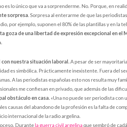
 no es lo único que va a sorprenderme. No. Porque, en reali
nte sorpresa
. Sorpresa al enterarme de que las periodista
dio, por ejemplo, suponen el 80% de las plantillas y en la te
ta goza de una libertad de expresión excepcional en el
a.
d con nuestra situación laboral.
A pesar de ser mayoritari
idad es simbólica. Prácticamente inexistente. Fuera del sect
smas. A las periodistas españolas esto nos resulta muy famil
sionales me confiesan en privado, que además de las dific
ipal obstáculo en casa.
«Una no puede ser periodista con u
les causas del abandono de la profesión es la falta de com
icio internacional de la radio argelina.
troceso. Durante
la guerra civil argelina
que sembró de cadáv