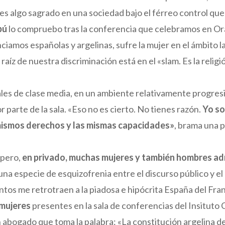
es algo sagrado en una sociedad bajo el férreo control que
bú
lo compruebo tras la conferencia que celebramos en Or
iamos españolas y argelinas, sufre la mujer en el ámbito la
 raíz de nuestra discriminación está en el «slam. Es la relig
s de clase media, en un ambiente relativamente progresis
parte de la sala. «Eso no es cierto. No tienes razón.
Yo so
mismos derechos y las mismas capacidades»
, brama una p
 pero,
en privado, muchas mujeres y también hombres ad
 una especie de esquizofrenia entre el discurso público y e
entos me retrotraen a la piadosa e hipócrita España del Fr
 mujeres
presentes en la sala de conferencias del Insitut
 abogado que toma la palabra: «La constitución argelina d