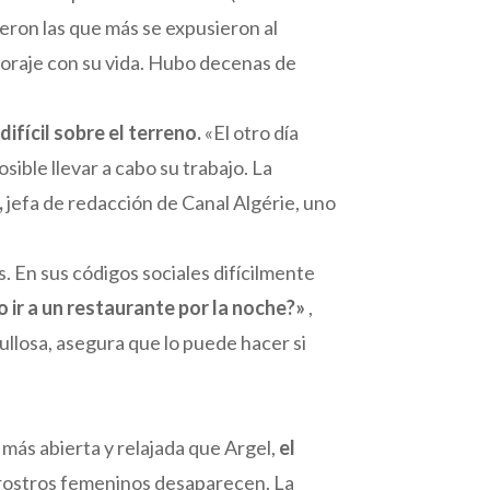
ron las que más se expusieron al
 coraje con su vida. Hubo decenas de
ifícil sobre el terreno.
«El otro día
ible llevar a cabo su trabajo. La
,
jefa de redacción de Canal Algérie, uno
 En sus códigos sociales difícilmente
 ir a un restaurante por la noche?»
,
ullosa, asegura que lo puede hacer si
más abierta y relajada que Argel,
el
s rostros femeninos desaparecen. La