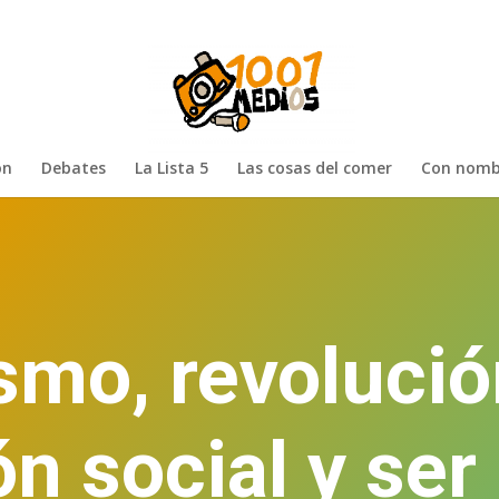
ón
Debates
La Lista 5
Las cosas del comer
Con nomb
smo, revolució
ón social y ser