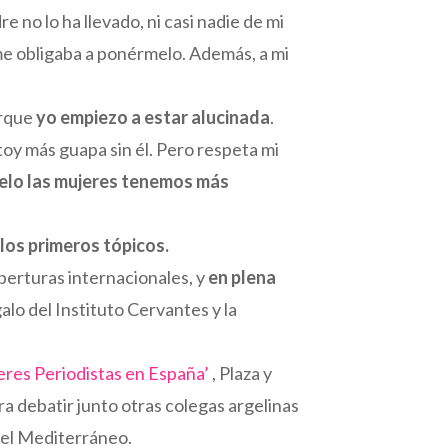
 no lo ha llevado, ni casi nadie de mi
o me obligaba a ponérmelo. Además, a mi
orque
yo empiezo a estar alucinada
.
toy más guapa sin él. Pero respeta mi
elo las mujeres tenemos más
 los primeros tópicos.
berturas internacionales, y
en plena
lo del Instituto Cervantes y la
res Periodistas en España’
, Plaza y
ra debatir junto otras colegas argelinas
del Mediterráneo.