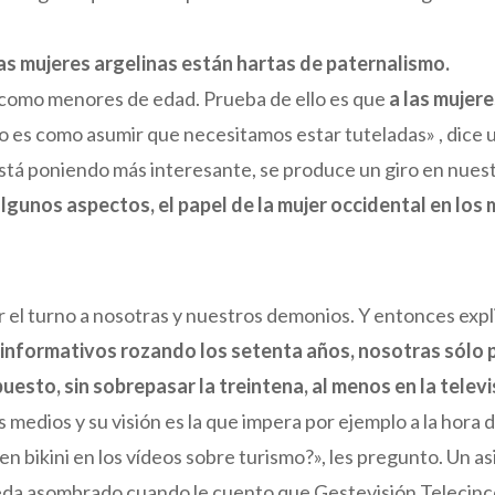
as mujeres argelinas están hartas de paternalismo.
 como menores de edad. Prueba de ello es que
a las mujer
so es como asumir que necesitamos estar tuteladas» , dice u
está poniendo más interesante, se produce un giro en nuest
lgunos aspectos, el papel de la mujer occidental en los
ar el turno a nosotras y nuestros demonios. Y entonces ex
informativos rozando los setenta años, nosotras sólo 
sto, sin sobrepasar la treintena, al menos en la televi
s medios y su visión es la que impera por ejemplo a la hora
 en bikini en los vídeos sobre turismo?», les pregunto. Un 
queda asombrado cuando le cuento que Gestevisión Telecinc