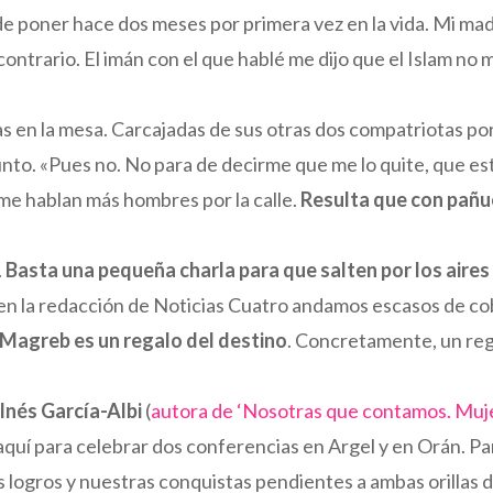
 poner hace dos meses por primera vez en la vida. Mi madre
 contrario. El imán con el que hablé me dijo que el Islam n
as en la mesa. Carcajadas de sus otras dos compatriotas p
gunto. «Pues no. No para de decirme que me lo quite, que es
 me hablan más hombres por la calle.
Resulta que con pañu
.
Basta una pequeña charla para que salten por los aires
 en la redacción de Noticias Cuatro andamos escasos de co
l Magreb es un regalo del destino
. Concretamente, un rega
Inés García-Albi
(
autora de ‘Nosotras que contamos. Muje
aquí para celebrar dos conferencias en Argel y en Orán. Pa
s logros y nuestras conquistas pendientes a ambas orillas 