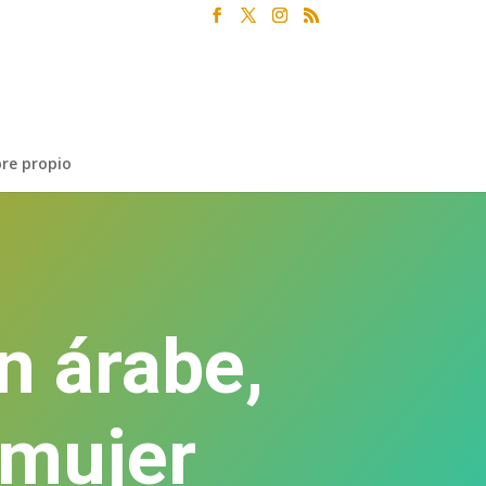
re propio
n árabe,
 mujer