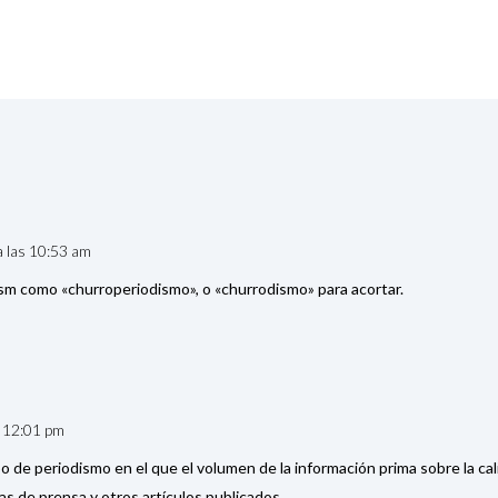
a las 10:53 am
ism como «churroperiodismo», o «churrodismo» para acortar.
s 12:01 pm
o de periodismo en el que el volumen de la información prima sobre la cali
as de prensa y otros artículos publicados.