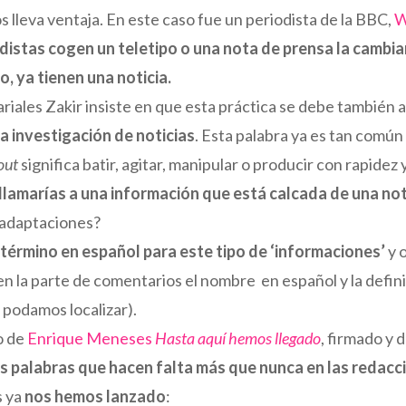
 lleva ventaja. En este caso fue un periodista de la BBC,
W
distas cogen un teletipo o una nota de prensa la cambi
o, ya tienen una noticia.
iales Zakir insiste en que esta práctica se debe también 
a investigación de noticias
. Esta palabra ya es tan comú
out
significa batir, agitar, manipular o producir con rapide
lamarías a una información que está calcada de una no
s adaptaciones?
término en español para este tipo de ‘informaciones’
y 
en la parte de comentarios el nombre en español y la defin
 podamos localizar).
ro de
Enrique Meneses
Hasta aquí hemos llegado
, firmado y
las palabras que hacen falta más que nunca en las redacc
s ya
nos hemos lanzado
: