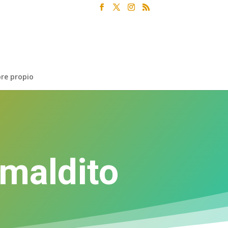
re propio
 maldito