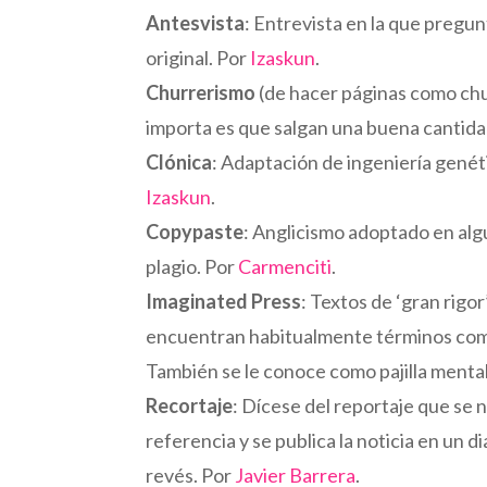
Antesvista
: Entrevista en la que pregu
original. Por
Izaskun
.
Churrerismo
(de hacer páginas como churr
importa es que salgan una buena cantidad
Clónica
: Adaptación de ingeniería genéti
Izaskun
.
Copypaste
: Anglicismo adoptado en alg
plagio. Por
Carmenciti
.
Imaginated Press
: Textos de ‘gran rig
encuentran habitualmente términos como 
También se le conoce como pajilla menta
Recortaje
: Dícese del reportaje que se n
referencia y se publica la noticia en un d
revés. Por
Javier Barrera
.