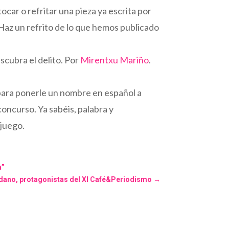
tocar o refritar una pieza ya escrita por
“Haz un refrito de lo que hemos publicado
escubra el delito. Por
Mirentxu Mariño
.
para ponerle un nombre en español a
curso. Ya sabéis, palabra y
 juego.
a”
dano, protagonistas del XI Café&Periodismo
→