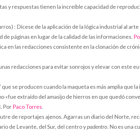
ntas y respuestas tienen la increíble capacidad de reprodu
os) : Dícese de la aplicación de la lógica industrial al ar
 de páginas en lugar de la calidad de las informaciones.
Po
ca en las redacciones consistente en la clonación de crónic
unas redacciones para evitar sonrojos y elevar con este e
or’ que se producen cuando la maqueta es más amplia que la
«fue extraído del amasijo de hierros en que quedó convert
l. Por
Paco Torres
.
utre de reportajes ajenos. Agarras un diario del Norte, rec
iario de Levante, del Sur, del centro y
padentro
. No es una c