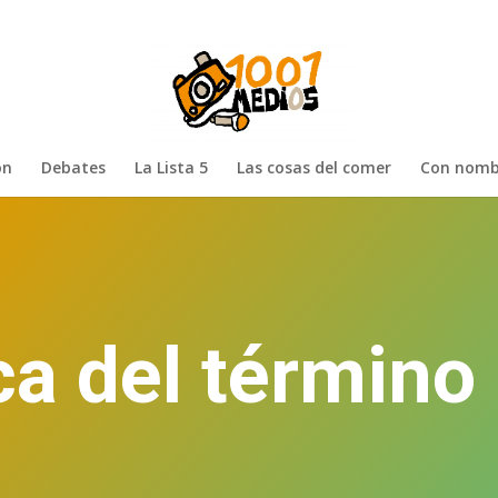
ón
Debates
La Lista 5
Las cosas del comer
Con nomb
a del término