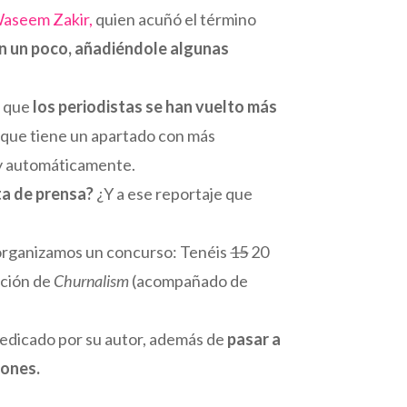
aseem Zakir,
quien acuñó el término
an un poco, añadiéndole algunas
a que
los periodistas se han vuelto más
n que tiene un apartado con más
z y automáticamente.
ta de prensa?
¿Y a ese reportaje que
organizamos un concurso: Tenéis
15
20
ición de
Churnalism
(acompañado de
 dedicado por su autor, además de
pasar a
iones.