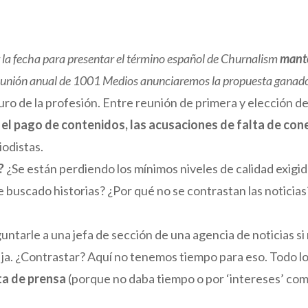
r la fecha para presentar el término español de
Churnalism
mante
 reunión anual de 1001 Medios anunciaremos la propuesta ganad
turo de la profesión. Entre reunión de primera y elección d
 el pago de contenidos, las acusaciones de falta de cone
odistas.
n?
¿Se están perdiendo los mínimos niveles de calidad exigi
le buscado historias? ¿Por qué no se contrastan las noticia
ntarle a una jefa de sección de una agencia de noticias si
ja, ja. ¿Contrastar? Aquí no tenemos tiempo para eso. Todo 
ta de prensa
(porque no daba tiempo o por ‘intereses’ come