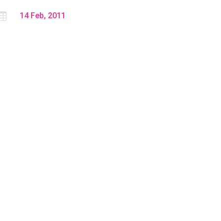

14 Feb, 2011