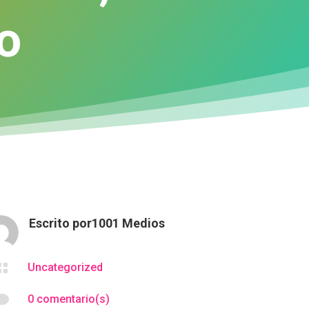
o
Escrito por
1001 Medios

Uncategorized

0 comentario(s)