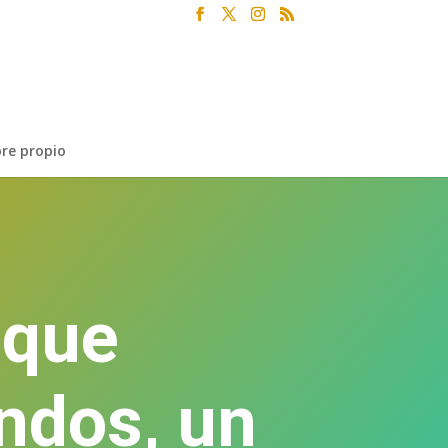
re propio
ique
ndos, un