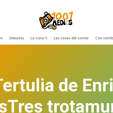
ón
Debates
La Lista 5
Las cosas del comer
Con nomb
Tertulia de Enr
Tres trotamu