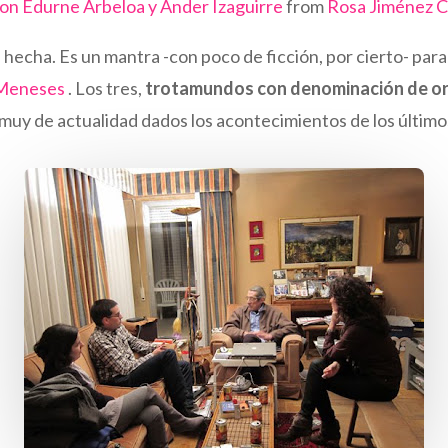
n Edurne Arbeloa y Ander Izaguirre
from
Rosa Jiménez 
e hecha. Es un mantra -con poco de ficción, por cierto- pa
 Meneses
. Los tres,
trotamundos con denominación de or
muy de actualidad dados los acontecimientos de los último