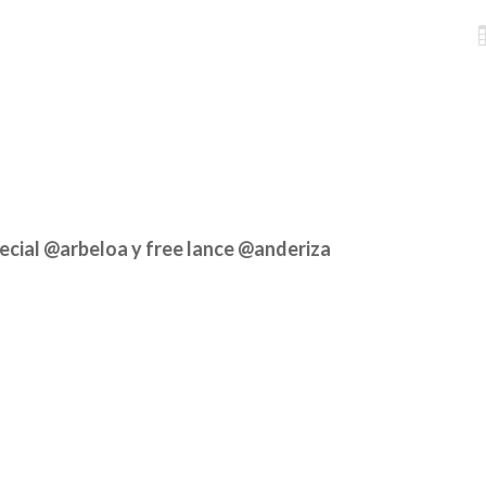
cial @arbeloa y free lance @anderiza