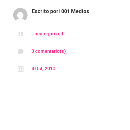
Escrito por
1001 Medios

Uncategorized

0 comentario(s)

4 Oct, 2010