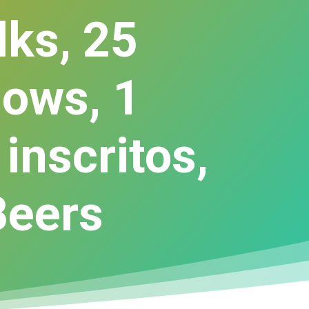
lks, 25
hows, 1
 inscritos,
Beers