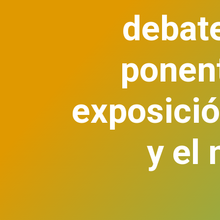
debate
ponent
exposición
y el