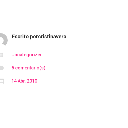
Escrito por
cristinavera

Uncategorized

5 comentario(s)

14 Abr, 2010