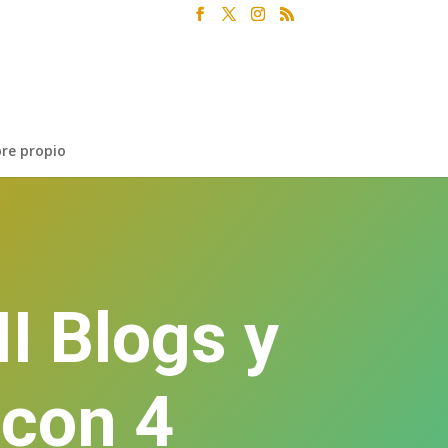
re propio
I Blogs y
 con 4