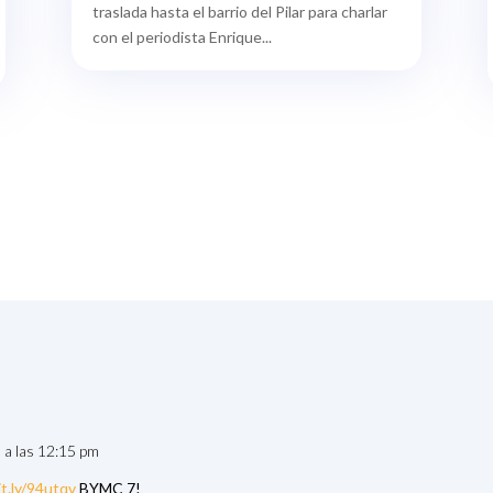
traslada hasta el barrio del Pilar para charlar
con el periodista Enrique...
0 a las 12:15 pm
it.ly/94utqv
BYMC 7!