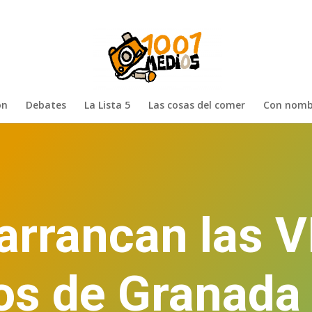
ón
Debates
La Lista 5
Las cosas del comer
Con nomb
rrancan las VI
s de Granada