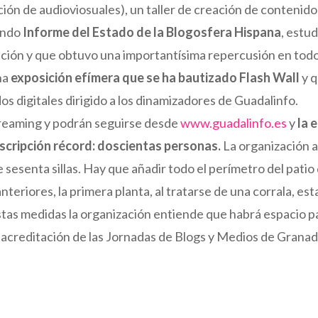
ión de audioviosuales), un taller de creación de contenidos 
gundo
Informe del Estado de la Blogosfera Hispana
, estu
ición y que obtuvo una importantísima repercusión en tod
na
exposición efímera que se ha bautizado Flash Wall
y q
os digitales dirigido a los dinamizadores de Guadalinfo.
treaming y podrán seguirse desde
www.guadalinfo.es
y
la 
nscripción récord: doscientas personas.
La organización ad
 sesenta sillas. Hay que añadir todo el perímetro del patio
eriores, la primera planta, al tratarse de una corrala, esta
tas medidas la organización entiende que habrá espacio pa
de acreditación de las Jornadas de Blogs y Medios de Grana