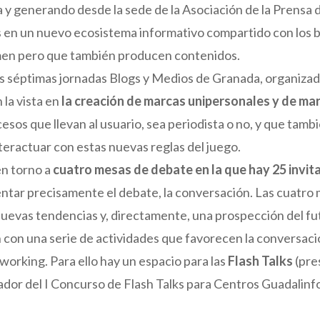
cita y generando desde la sede de la Asociación de la Prens
en un nuevo ecosistema informativo compartido con los blog
men pero que también producen contenidos.
as séptimas jornadas Blogs y Medios de Granada, organiza
 la vista en
la creación de marcas unipersonales y de ma
ocesos que llevan al usuario, sea periodista o no, y que tamb
teractuar con estas nuevas reglas del juego.
en torno a
cuatro mesas de debate en la que hay 25 invi
entar precisamente el debate, la conversación. Las cuatro
s nuevas tendencias y, directamente, una prospección del f
on una serie de actividades que favorecen la conversación
tworking. Para ello hay un espacio para las
Flash Talks
(pre
ador del I Concurso de Flash Talks para Centros Guadalinf