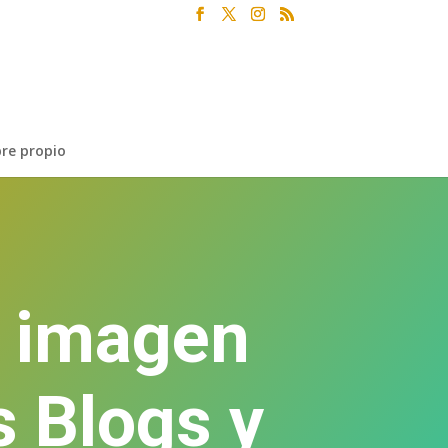
re propio
a imagen
s Blogs y