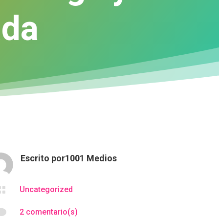
ada
Escrito por
1001 Medios

Uncategorized

2 comentario(s)