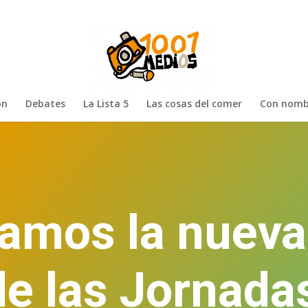
ón
Debates
La Lista 5
Las cosas del comer
Con nomb
amos la nuev
de las Jornada