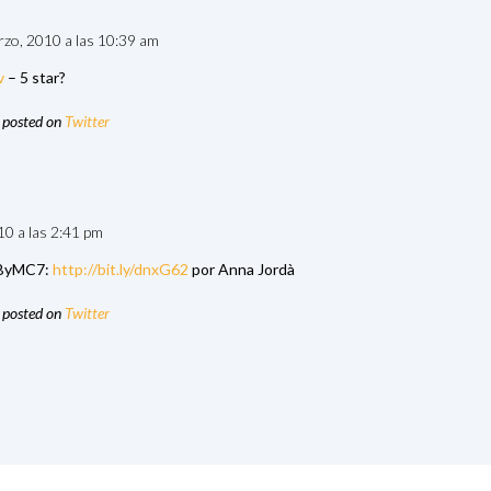
rzo, 2010 a las 10:39 am
v
– 5 star?
 posted on
Twitter
10 a las 2:41 pm
 ByMC7:
http://bit.ly/dnxG62
por Anna Jordà
 posted on
Twitter