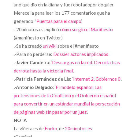
uno que dio en la diana y fue rebotadopor doquier.
Merece la pena leer los 177 comentarios que ha
generado: ‘
Puertas para el campo
’.
.-20minutos.es explicó
cómo surgio el Manifiesto
(#manifiesto en Twitter)
.-Se ha creado
un wiki
sobre el #manifiesto
.-Para no perderse:
Dossier actores implicados
.-Javier Candeira:
‘
Descargas en la red. Derrota tras
derrota hasta la victoria final
’.
.-Patricia Fernández de Lis:
‘
Internet 2, Gobiernos 0
’.
.-Antonio Delgado:
‘
El modelo español: Las
pretensiones de la Coalición y el Gobierno español
para convertir en un estándar mundial la persecución
de páginas web sin pasar por un juez’
.
NOTA
La viñeta es de
Eneko
, de
20minutos.es
¡Gracias!