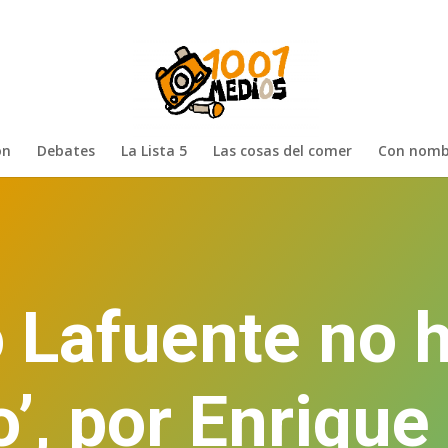
ón
Debates
La Lista 5
Las cosas del comer
Con nomb
 Lafuente no 
o’, por Enriqu