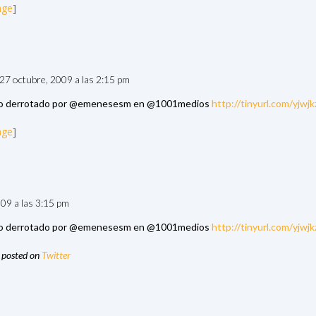
age
]
 27 octubre, 2009 a las 2:15 pm
ido derrotado por @emenesesm en @1001medios
http://tinyurl.com/yjwjk
age
]
009 a las 3:15 pm
ido derrotado por @emenesesm en @1001medios
http://tinyurl.com/yjwjk
 posted on
Twitter