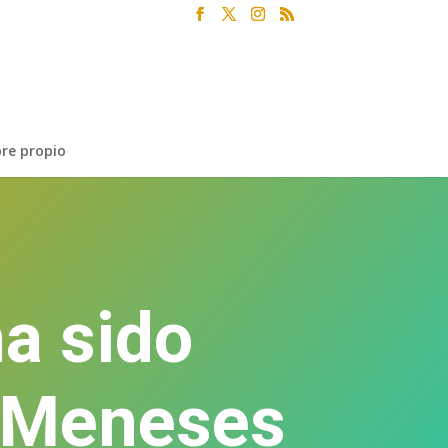
re propio
ha sido
e Meneses