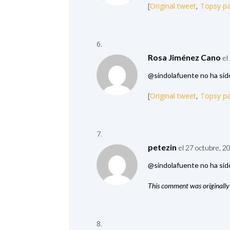
[
Original tweet
,
Topsy p
Rosa Jiménez Cano
el
@sindolafuente no ha s
[
Original tweet
,
Topsy p
petezin
el 27 octubre, 2
@sindolafuente no ha s
This comment was originally