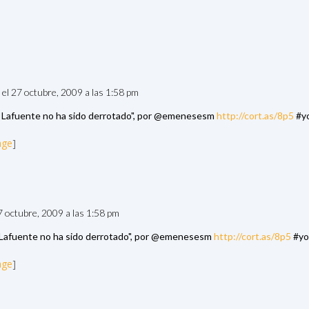
el 27 octubre, 2009 a las 1:58 pm
Lafuente no ha sido derrotado", por @emenesesm
http://cort.as/8p5
#yo
age
]
7 octubre, 2009 a las 1:58 pm
afuente no ha sido derrotado", por @emenesesm
http://cort.as/8p5
#yol
age
]