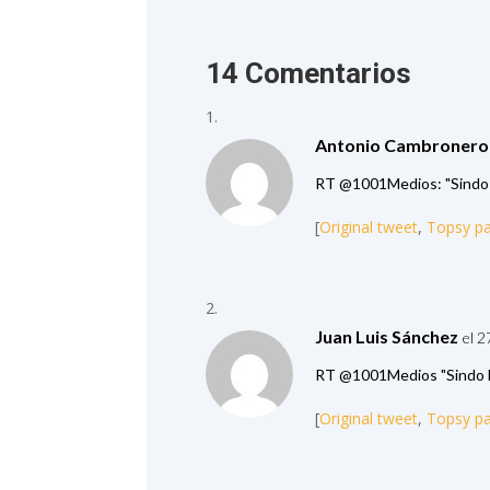
14 Comentarios
Antonio Cambronero
RT @1001Medios: "Sindo 
[
Original tweet
,
Topsy p
Juan Luis Sánchez
el 2
RT @1001Medios "Sindo L
[
Original tweet
,
Topsy p