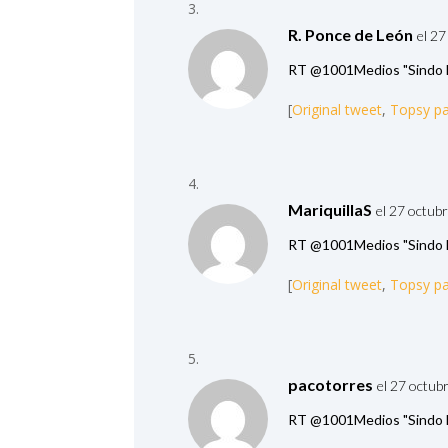
R. Ponce de León
el 27
RT @1001Medios "Sindo L
[
Original tweet
,
Topsy p
MariquillaS
el 27 octub
RT @1001Medios "Sindo L
[
Original tweet
,
Topsy p
pacotorres
el 27 octub
RT @1001Medios "Sindo L