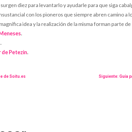
, surgen diez para levantarlo y ayudarle para que siga caba
nsustancial con los pioneros que siempre abren camino a l
magnífica idea y la realización de la misma forman parte de
 Meneses
.
o
.
kr de Petezin
.
re de Soitu.es
Siguiente: Guía p