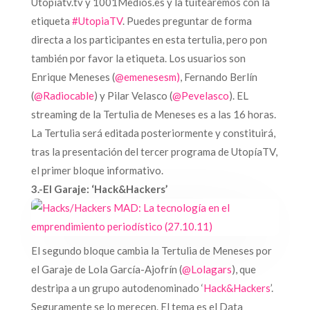
Utopiatv.tv y 1001Medios.es y la tuitearemos con la
etiqueta
#UtopiaTV
. Puedes preguntar de forma
directa a los participantes en esta tertulia, pero pon
también por favor la etiqueta. Los usuarios son
Enrique Meneses (
@emenesesm)
, Fernando Berlín
(
@Radiocable
) y Pilar Velasco (
@Pevelasco
). EL
streaming de la Tertulia de Meneses es a las 16 horas.
La Tertulia será editada posteriormente y constituirá,
tras la presentación del tercer programa de UtopíaTV,
el primer bloque informativo.
3.-El Garaje: ‘Hack&Hackers’
El segundo bloque cambia la Tertulia de Meneses por
el Garaje de Lola García-Ajofrín (
@Lolagars
), que
destripa a un grupo autodenominado ‘
Hack&Hackers
’.
Seguramente se lo merecen. El tema es el Data