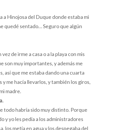
ba a Hinojosa del Duque donde estaba mi
í me quedé sentado… Seguro que algún
vez de irme a casa o a la playa con mis
, que son muy importantes, y además me
es, así que me estaba dando una cuarta
y me hacía llevarlos, y también los giros,
 mi madre.
a.
te todo habría sido muy distinto. Porque
o y yo les pedía a los administradores
a, los metía en agua y los despegaba del