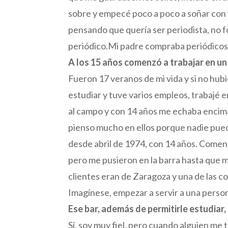
sobre y empecé poco a poco a soñar con v
pensando que quería ser periodista, no f
periódico.Mi padre compraba periódicos y 
A los 15 años comenzó a trabajar en un 
Fueron 17 veranos de mi vida y si no hubi
estudiar y tuve varios empleos, trabajé e
al campo y con 14 años me echaba encima
pienso mucho en ellos porque nadie puede 
desde abril de 1974, con 14 años. Comenc
pero me pusieron en la barra hasta que mi
clientes eran de Zaragoza y una de las 
Imagínese, empezar a servir a una person
Ese bar, además de permitirle estudiar, 
Sí, soy muy fiel, pero cuando alguien me 