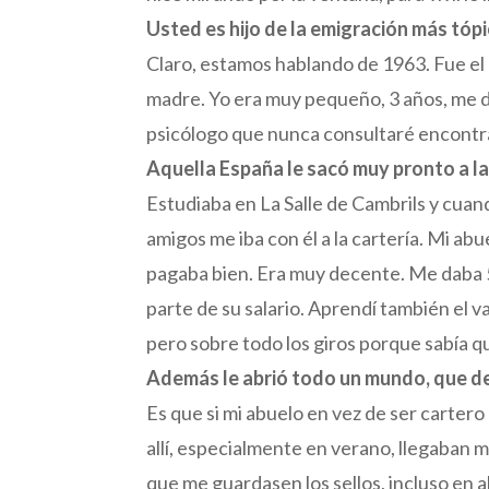
Usted es hijo de la emigración más tóp
Claro, estamos hablando de 1963. Fue el
madre. Yo era muy pequeño, 3 años, me d
psicólogo que nunca consultaré encontrarí
Aquella España le sacó muy pronto a la 
Estudiaba en La Salle de Cambrils y cuand
amigos me iba con él a la cartería. Mi ab
pagaba bien. Era muy decente. Me daba 5 
parte de su salario. Aprendí también el va
pero sobre todo los giros porque sabía q
Además le abrió todo un mundo, que des
Es que si mi abuelo en vez de ser carter
allí, especialmente en verano, llegaban 
que me guardasen los sellos, incluso en a