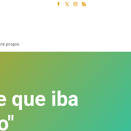
re propio
e que iba
o"