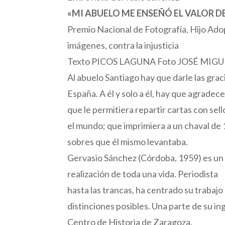
«MI ABUELO ME ENSEÑÓ EL VALOR D
Premio Nacional de Fotografía, Hijo Adop
imágenes, contra la injusticia
Texto PICOS LAGUNA Foto JOSÉ MI
Al abuelo Santiago hay que darle las grac
España. A él y solo a él, hay que agradece
que le permitiera repartir cartas con sel
el mundo; que imprimiera a un chaval de
sobres que él mismo levantaba.
Gervasio Sánchez (Córdoba, 1959) es un ho
realización de toda una vida. Periodista
hasta las trancas, ha centrado su trabajo 
distinciones posibles. Una parte de su in
Centro de Historia de Zaragoza.