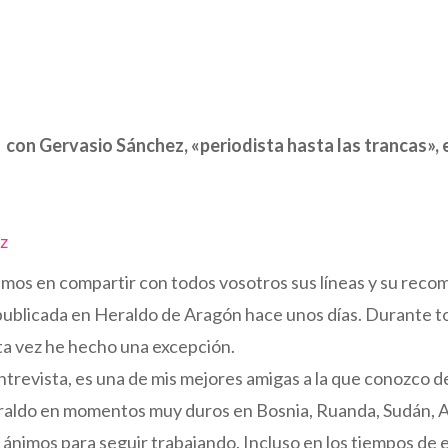
 con Gervasio Sánchez, «periodista hasta las trancas», es
mos en compartir con todos vosotros sus líneas y su reco
publicada en Heraldo de Aragón hace unos días. Durante t
sta vez he hecho una excepción.
entrevista, es una de mis mejores amigas a la que conozco d
eraldo en momentos muy duros en Bosnia, Ruanda, Sudán, A
e ánimos para seguir trabajando. Incluso en los tiempos de 