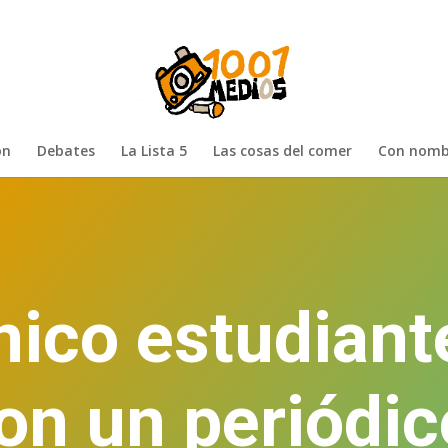
ón
Debates
La Lista 5
Las cosas del comer
Con nomb
único estudiant
on un periódic