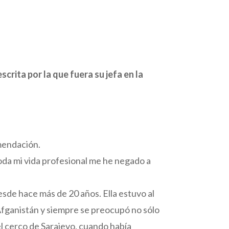
crita por la que fuera su jefa en la
mendación.
oda mi vida profesional me he negado a
esde hace más de 20 años. Ella estuvo al
fganistán y siempre se preocupó no sólo
el cerco de Sarajevo, cuando había