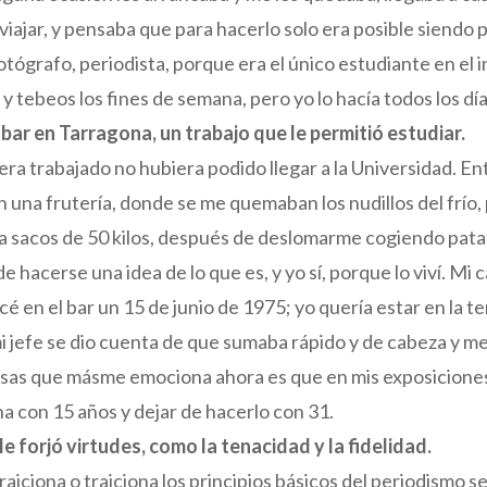
iajar, y pensaba que para hacerlo solo era posible siendo p
otógrafo, periodista, porque era el único estudiante en el 
tebeos los fines de semana, pero yo lo hacía todos los días
bar en Tarragona, un trabajo que le permitió estudiar.
era trabajado no hubiera podido llegar a la Universidad. Ent
n una frutería, donde se me quemaban los nudillos del frío, 
 sacos de 50 kilos, después de deslomarme cogiendo pata
hacerse una idea de lo que es, y yo sí, porque lo viví. Mi c
é en el bar un 15 de junio de 1975; yo quería estar en la t
 jefe se dio cuenta de que sumaba rápido y de cabeza y me 
cosas que másme emociona ahora es que en mis exposiciones
a con 15 años y dejar de hacerlo con 31.
le forjó virtudes, como la tenacidad y la fidelidad.
traiciona o traiciona los principios básicos del periodismo 