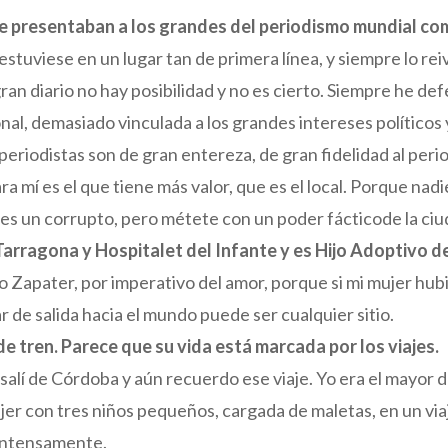
e presentaban a los grandes del periodismo mundial co
stuviese en un lugar tan de primera línea, y siempre lo rei
gran diario no hay posibilidad y no es cierto. Siempre he d
onal, demasiado vinculada a los grandes intereses polític
eriodistas son de gran entereza, de gran fidelidad al peri
mí es el que tiene más valor, que es el local. Porque nadie 
 es un corrupto, pero métete con un poder fácticode la ciud
Tarragona y Hospitalet del Infante y es Hijo Adoptivo 
apater, por imperativo del amor, porque si mi mujer hubiera 
r de salida hacia el mundo puede ser cualquier sitio.
e tren. Parece que su vida está marcada por los viajes.
salí de Córdoba y aún recuerdo ese viaje. Yo era el mayor 
ujer con tres niños pequeños, cargada de maletas, en un vi
o intensamente.