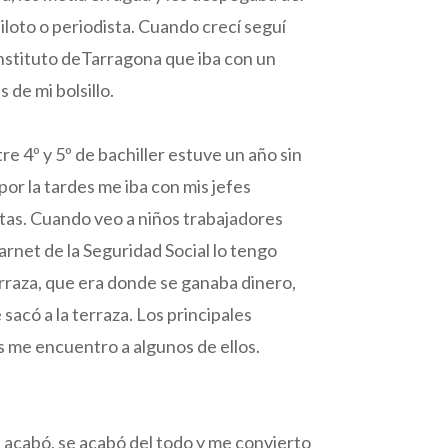
iloto o periodista. Cuando crecí seguí
instituto deTarragona que iba con un
 de mi bolsillo.
re 4º y 5º de bachiller estuve un año sin
por la tardes me iba con mis jefes
tas. Cuando veo a niños trabajadores
arnet de la Seguridad Social lo tengo
erraza, que era donde se ganaba dinero,
sacó a la terraza. Los principales
 me encuentro a algunos de ellos.
se acabó, se acabó del todo y me convierto