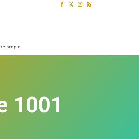
re propio
de 1001