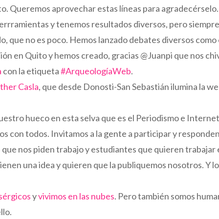
to. Queremos aprovechar estas líneas para agradecérselo.
rrramientas y tenemos resultados diversos, pero siempr
do, que no es poco. Hemos lanzado debates diversos como 
ión en Quito y hemos creado, gracias @Juanpi que nos chivó
a
con la etiqueta
#ArqueologíaWeb
.
sther Casla
, que desde Donosti-San Sebastián ilumina la we
tro hueco en esta selva que es el Periodismo e Internet 
s con todos. Invitamos a la gente a participar y respond
que nos piden trabajo y estudiantes que quieren trabajar
ienen una idea y quieren que la publiquemos nosotros. Y l
lisérgicos
y
vivimos en las nubes
. Pero también somos human
llo.