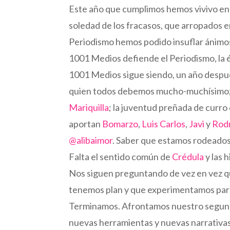
Este año que cumplimos hemos vivivo en la
soledad de los fracasos, que arropados e
Periodismo hemos podido insuflar ánimos p
1001 Medios defiende el Periodismo, la ét
1001 Medios sigue siendo, un año despu
quien todos debemos mucho-muchísimo;
Mariquilla
; la juventud preñada de curro
aportan
Bomarzo
,
Luis Carlos
,
Javi
y
Rod
@alibaimor
. Saber que estamos rodeado
Falta el sentido común de
Crédula
y las 
Nos siguen preguntando de vez en vez q
tenemos plan y que experimentamos para m
Terminamos. Afrontamos nuestro segundo
nuevas herramientas y nuevas narrativas