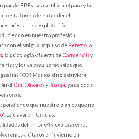
ar de EREs, las cartillas del paro y la
én a esta forma de entender el
 precariedad o la explotación.
produciendo en nuestra profesión.
a con el sinigual impulso de
Petezin
, a
a
; la psicología y fuerza de
Carmenciti
y
rante; y los valores personales que
 igual en 1001 Medios si no estuviera
tán el
Doc Olivares
y
Juanpi
, ya es decir.
personas.
espondiendo que nuestro plan es que no
do
’. La clavaron. Gracias.
ilidades del IPhone4 y exploraremos
veremos a citaros en invierno en