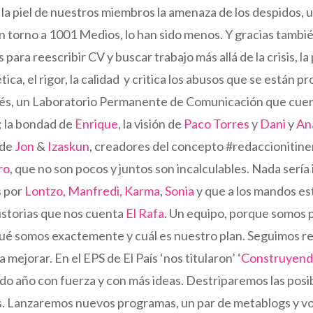
 piel de nuestros miembros la amenaza de los despidos, un p
n torno a 1001 Medios, lo han sido menos. Y gracias tambi
ara reescribir CV y buscar trabajo más allá de la crisis, la
ica, el rigor, la calidad y critica los abusos que se están 
és, un Laboratorio Permanente de Comunicación que cuent
 la bondad de
Enrique
, la visión de
Paco Torres
y
Dani
y
An
 de
Jon
&
Izaskun
, creadores del concepto #redaccionitine
ro
, que no son pocos y juntos son incalculables. Nada sería
s por
Lontzo, Manfredi, Karma
,
Sonia
y que a los mandos es
historias que nos cuenta
El Rafa
. Un equipo, porque somos 
ué somos exactemente y cuál es nuestro plan. Seguimos r
ejorar. En el EPS de El País ‘nos titularon’ ‘
Construyen
 año con fuerza y con más ideas. Destriparemos las posib
. Lanzaremos nuevos programas, un par de metablogs y vol