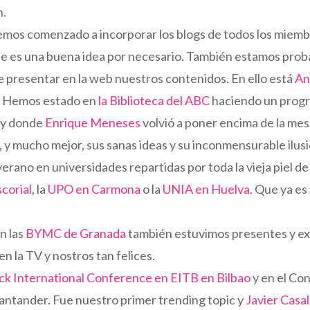
n.
hemos comenzado a incorporar los blogs de todos los miem
e es una buena idea por necesario. También estamos prob
e presentar en la web nuestros contenidos. En ello está
An
o. Hemos estado en
la Biblioteca del ABC
haciendo un progr
y donde
Enrique Meneses
volvió a poner encima de la mes
 y mucho mejor, sus sanas ideas y su inconmensurable ilusi
rano en universidades repartidas por toda la vieja piel de
scorial
, la
UPO en Carmona
o la
UNIA en Huelva
. Que ya es
n las
BYMC de Granada
también estuvimos presentes y ex
 en la TV y nostros tan felices.
ck International Conference en EITB en Bilbao
y en el Co
Santander. Fue nuestro primer trending topic y
Javier Casal