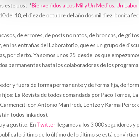
 este post: ‘
Bienvenidos a Los Mil y Un Medios. Un Lab
 10 del 10, el diez de octubre del año dos mil diez, bonita 
sos, de errores, de posts no natos, de broncas, de gritos, 
r, en las entrañas del Laboratorio, que es un grupo de dis
s, por cierto. Ya somos unos 25, desde los que empezamos 
tados permanentes hasta los colaboradores de los programa
or y fuera de forma permanente y de forma fija, de forma
 fijos: La Revista de todos comandada por Paco Torres, La
armenciti con Antonio Manfredi, Lontzo y Karma Peiro; o M
stán todos linkados).
uy a gustito. En
Twitter
llegamos a los 3.000 seguidores y 
publica lo último de lo último de lo último se está convirtie