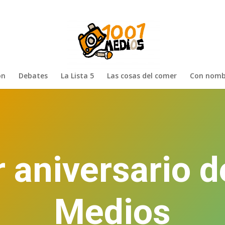
ón
Debates
La Lista 5
Las cosas del comer
Con nomb
 aniversario 
Medios