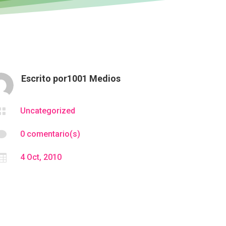
Escrito por
1001 Medios

Uncategorized

0 comentario(s)

4 Oct, 2010