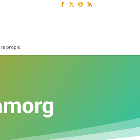
re propio
amorg