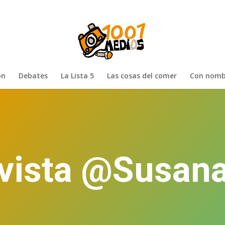
ón
Debates
La Lista 5
Las cosas del comer
Con nomb
evista @Susan