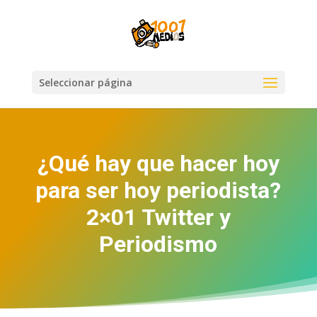
Seleccionar página
¿Qué hay que hacer hoy
para ser hoy periodista?
2×01 Twitter y
Periodismo