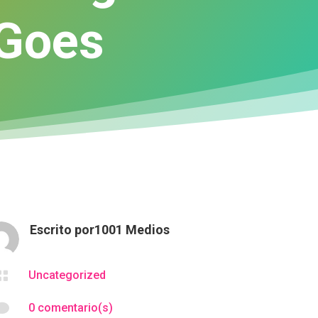
 Goes
Escrito por
1001 Medios

Uncategorized

0 comentario(s)