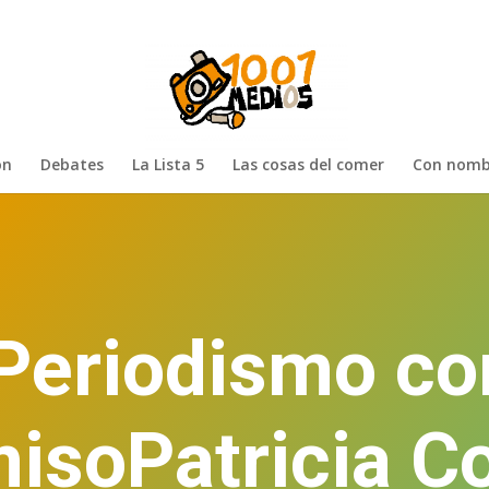
ón
Debates
La Lista 5
Las cosas del comer
Con nomb
 Periodismo c
soPatricia C