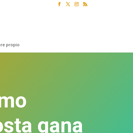
re propio
omo
osta gana