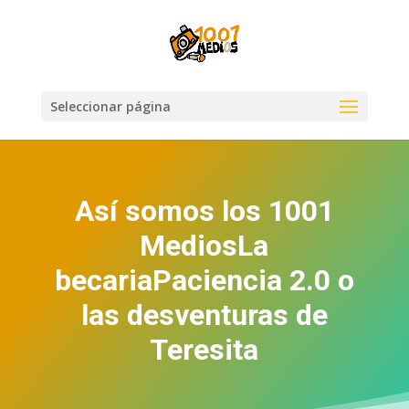
Seleccionar página
Así somos los 1001
MediosLa
becariaPaciencia 2.0 o
las desventuras de
Teresita