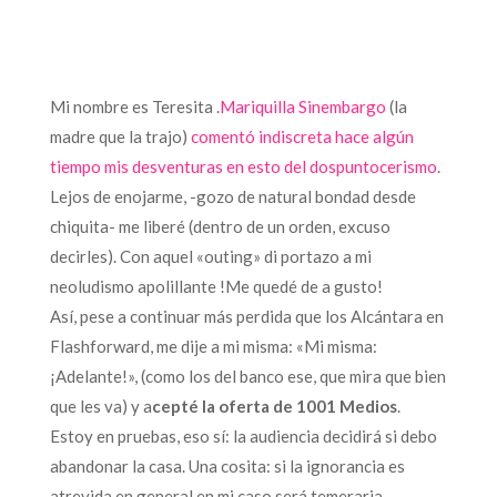
Mi nombre es Teresita .
Mariquilla Sinembargo
(la
madre que la trajo)
comentó indiscreta hace algún
tiempo mis desventuras en esto del dospuntocerismo
.
Lejos de enojarme, -gozo de natural bondad desde
chiquita- me liberé (dentro de un orden, excuso
decirles). Con aquel «outing» di portazo a mi
neoludismo apolillante !Me quedé de a gusto!
Así, pese a continuar más perdida que los Alcántara en
Flashforward, me dije a mi misma: «Mi misma:
¡Adelante!», (como los del banco ese, que mira que bien
que les va) y a
cepté la oferta de 1001 Medios
.
Estoy en pruebas, eso sí: la audiencia decidirá si debo
abandonar la casa. Una cosita: si la ignorancia es
atrevida en general en mi caso será temeraria.