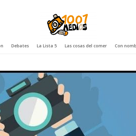
ón
Debates
La Lista 5
Las cosas del comer
Con nomb