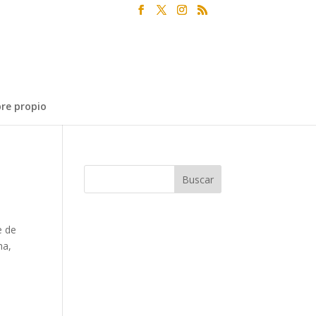
re propio
e de
ha,