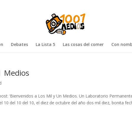
ón
Debates
La Lista 5
Las cosas del comer
Con nomb
1 Medios
d
post: ‘Bienvenidos a Los Mil y Un Medios. Un Laboratorio Permanent
l 10 del 10 del 10, el diez de octubre del año dos mil diez, bonita fec