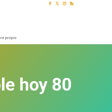
re propio
le hoy 80