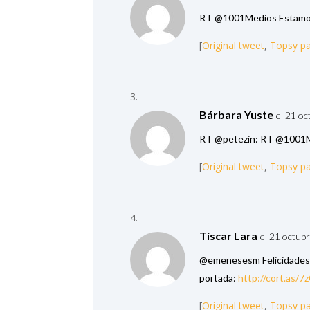
RT @1001Medios Estamos 
[
Original tweet
,
Topsy p
Bárbara Yuste
el 21 oc
RT @petezin: RT @1001Me
[
Original tweet
,
Topsy p
Tíscar Lara
el 21 octub
@emenesesm Felicidades 
portada:
http://cort.as/7
[
Original tweet
,
Topsy p