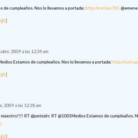
de cumpleaños. Nos lo llevamos a portada:
http://cort.as/7zC
@emene
age
]
tubre, 2009 a las 12:34 am
dios Estamos de cumpleaños. Nos lo llevamos a portada:
http://cort.a
age
]
re, 2009 a las 12:38 am
maestro!!!! RT @petezin: RT @1001Medios Estamos de cumpleaños. No
zC
age
]