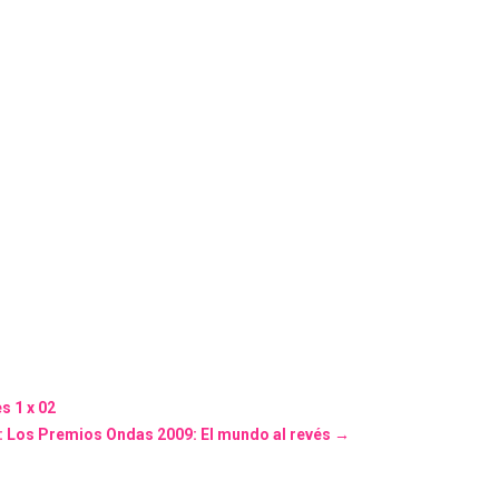
s 1 x 02
: Los Premios Ondas 2009: El mundo al revés
→