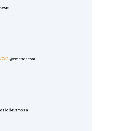
sesm
s/7zC
@emenesesm
s lo llevamos a