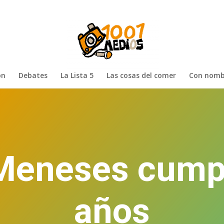
ón
Debates
La Lista 5
Las cosas del comer
Con nomb
Meneses cump
años