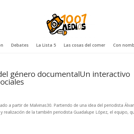
ón
Debates
La Lista 5
Las cosas del comer
Con nomb
 del género documentalUn interactivo
ociales
ado a partir de Malvinas30. Partiendo de una idea del periodista Álva
n y realización de la también periodista Guadalupe López, el equipo, q