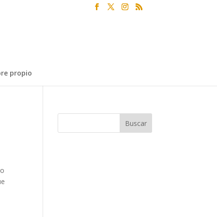
re propio
ro
ue