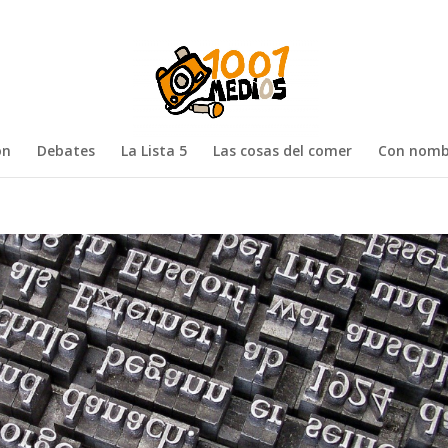
ón
Debates
La Lista 5
Las cosas del comer
Con nomb